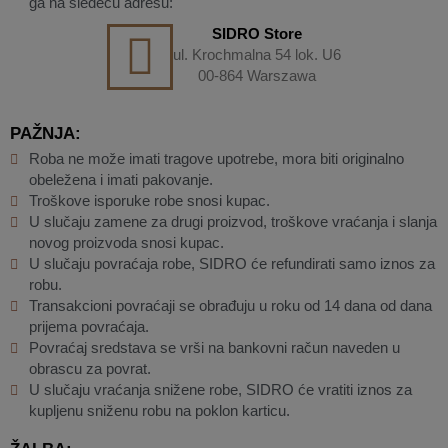
ga na sledeću adresu:
SIDRO Store
ul. Krochmalna 54 lok. U6
00-864 Warszawa
PAŽNJA:
Roba ne može imati tragove upotrebe, mora biti originalno
obeležena i imati pakovanje.
Troškove isporuke robe snosi kupac.
U slučaju zamene za drugi proizvod, troškove vraćanja i slanja
novog proizvoda snosi kupac.
U slučaju povraćaja robe, SIDRO će refundirati samo iznos za
robu.
Transakcioni povraćaji se obrađuju u roku od 14 dana od dana
prijema povraćaja.
Povraćaj sredstava se vrši na bankovni račun naveden u
obrascu za povrat.
U slučaju vraćanja snižene robe, SIDRO će vratiti iznos za
kupljenu sniženu robu na poklon karticu.