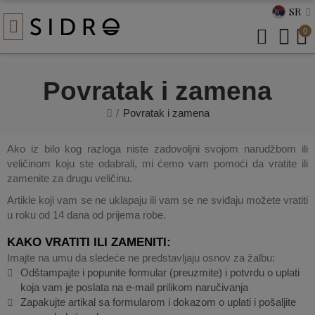
SR
0
Povratak i zamena
Povratak i zamena
Ako iz bilo kog razloga niste zadovoljni svojom narudžbom ili
veličinom koju ste odabrali, mi ćemo vam pomoći da vratite ili
zamenite za drugu veličinu.
Artikle koji vam se ne uklapaju ili vam se ne sviđaju možete vratiti
u roku od 14 dana od prijema robe.
KAKO VRATITI ILI ZAMENITI:
Imajte na umu da sledeće ne predstavljaju osnov za žalbu:
Odštampajte i popunite formular (preuzmite) i potvrdu o uplati
koja vam je poslata na e-mail prilikom naručivanja
Zapakujte artikal sa formularom i dokazom o uplati i pošaljite