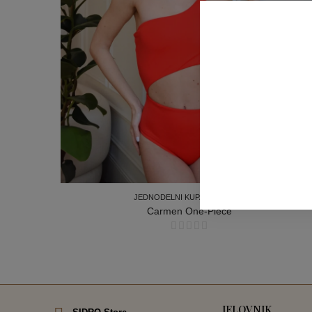
JEDNODELNI KUPAĆI KOSTIMI
Carmen One-Piece
JEDNODELNI KUPAĆI KOSTIMI
JELOVNIK