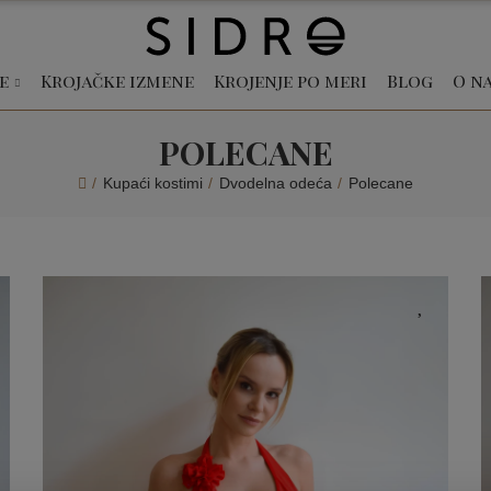
e
Krojačke izmene
Krojenje po meri
Blog
O n
POLECANE
Kupaći kostimi
Dvodelna odeća
Polecane