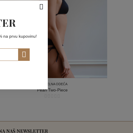
TER
10% na prvu kupovinu!
DVODELNA ODEĆA
Pearl Two-Piece
DVODELNA ODEĆA
 NA NAŠ NEWSLETTER