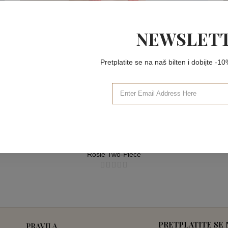
NEWSLET
Pretplatite se na naš bilten i dobijte -
DVODELNA ODEĆA
Rosie Two-Piece
DVODELNA ODEĆA
PRETPLATITE SE
PRAVILA