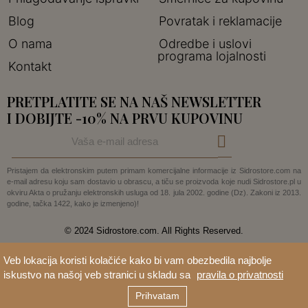
Blog
Povratak i reklamacije
O nama
Odredbe i uslovi
programa lojalnosti
Kontakt
PRETPLATITE SE NA NAŠ NEWSLETTER
I DOBIJTE -10% NA PRVU KUPOVINU
Pristajem da elektronskim putem primam komercijalne informacije iz Sidrostore.com na
e-mail adresu koju sam dostavio u obrascu, a tiču se proizvoda koje nudi Sidrostore.pl u
okviru Akta o pružanju elektronskih usluga od 18. jula 2002. godine (Dz). Zakoni iz 2013.
godine, tačka 1422, kako je izmenjeno)!
© 2024 Sidrostore.com. All Rights Reserved.
Veb lokacija koristi kolačiće kako bi vam obezbedila najbolje
iskustvo na našoj veb stranici u skladu sa
pravila o privatnosti
Prihvatam