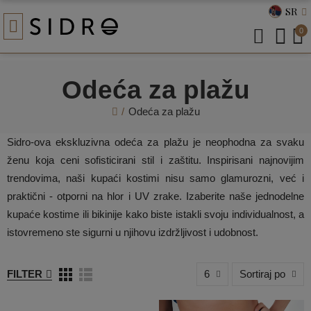
SR
0
Odeća za plažu
Odeća za plažu
Sidro-ova ekskluzivna odeća za plažu je neophodna za svaku
ženu koja ceni sofisticirani stil i zaštitu. Inspirisani najnovijim
trendovima, naši kupaći kostimi nisu samo glamurozni, već i
praktični - otporni na hlor i UV zrake. Izaberite naše jednodelne
kupaće kostime ili bikinije kako biste istakli svoju individualnost, a
istovremeno ste sigurni u njihovu izdržljivost i udobnost.
FILTER
6
Sortiraj po