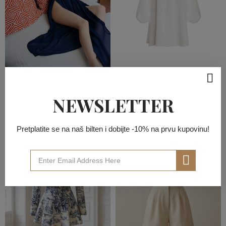
ODEĆA ZA PLAŽU
ODEĆA ZA PLAŽU
Komplet BORA BORA
ANGEL - Haljina
NEWSLETTER
ODEĆA ZA PLAŽU
ODEĆA ZA PLAŽU
Pretplatite se na naš bilten i dobijte -10% na prvu kupovinu!