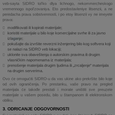
veb-sayta SIDRO tol'ko dlya lichnogo, nekommercheskogo
vremennogo ispol'zovaniya. Eto predostavleniye litsenzii, a ne
peredacha prava sobstvennosti, i po etoy litsenzii vy ne imeyete
prava:
modifikovati ili kopirati materijale;
koristiti materijale u bilo koje komercijalne svrhe ili za javno
izlaganje;
pokušajte da izvršite reverzni inženjering bilo kog softvera koji
se nalazi na SIDRO veb lokaciji;
uklonite sva obaveštenja o autorskim pravima ili drugim
vlasničkim napomenama iz materijala;
prenošenje materijala drugim ljudima ili „zrcaljenje“ materijala
na drugim serverima.
Ovo će omogućiti SIDRO-u da vas ukine ako prekršite bilo koje
od ovih ograničenja. Po prestanku, vaše pravo na pregled
materijala će takođe prestati i morate uništiti sve preuzete
materijale u vašem posedu, bilo u štampanom ili elektronskom
obliku.
3. ODRICANJE ODGOVORNOSTI