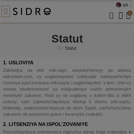
SR
0
Statut
Statut
1. USLOVIYA
Zakhodya na etot veb-sayt, raspolozhennyy po adresu
sidrostore.com, vy soglashayetes' soblyudat' nastoyashchiye
Usloviya ispol'zovaniya veb-sayta i soglashayetes' s tem, chto vy
nesete otvetstvennost' za soblyudeniye vsekh primenimykh
mestnykh zakonov. Yesli vy ne soglasny s kakim-libo iz etikh
usloviy, vam zapreshchayetsya dostup k etomu veb-saytu.
Materialy, soderzhashchiyesya na etom Sayte, zashchishcheny
zakonom ob avtorskom prave i tovarnykh znakakh.
2. LITSENZIYA NA ISPOL'ZOVANIYE
Razreshayetsya vremennaya zagruzka odnoy kopii materialov s