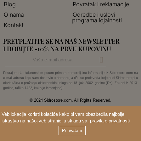
Blog
Povratak i reklamacije
O nama
Odredbe i uslovi
programa lojalnosti
Kontakt
PRETPLATITE SE NA NAŠ NEWSLETTER
I DOBIJTE -10% NA PRVU KUPOVINU
Pristajem da elektronskim putem primam komercijalne informacije iz Sidrostore.com na
e-mail adresu koju sam dostavio u obrascu, a tiču se proizvoda koje nudi Sidrostore.pl u
okviru Akta o pružanju elektronskih usluga od 18. jula 2002. godine (Dz). Zakoni iz 2013.
godine, tačka 1422, kako je izmenjeno)!
© 2024 Sidrostore.com. All Rights Reserved.
Veb lokacija koristi kolačiće kako bi vam obezbedila najbolje
iskustvo na našoj veb stranici u skladu sa
pravila o privatnosti
Prihvatam