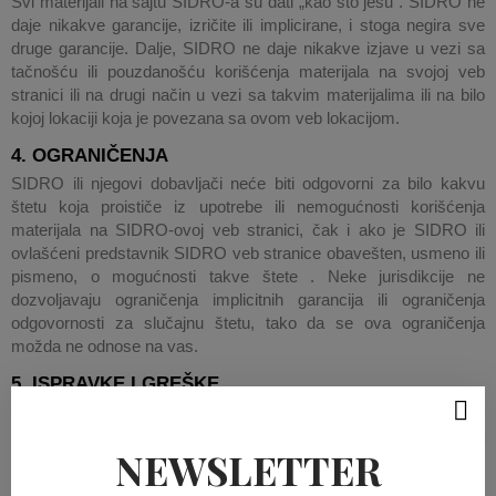
Svi materijali na sajtu SIDRO-a su dati „kao što jesu“. SIDRO ne
daje nikakve garancije, izričite ili implicirane, i stoga negira sve
druge garancije. Dalje, SIDRO ne daje nikakve izjave u vezi sa
tačnošću ili pouzdanošću korišćenja materijala na svojoj veb
stranici ili na drugi način u vezi sa takvim materijalima ili na bilo
kojoj lokaciji koja je povezana sa ovom veb lokacijom.
4. OGRANIČENJA
SIDRO ili njegovi dobavljači neće biti odgovorni za bilo kakvu
štetu koja proističe iz upotrebe ili nemogućnosti korišćenja
materijala na SIDRO-ovoj veb stranici, čak i ako je SIDRO ili
ovlašćeni predstavnik SIDRO veb stranice obavešten, usmeno ili
pismeno, o mogućnosti takve štete . Neke jurisdikcije ne
dozvoljavaju ograničenja implicitnih garancija ili ograničenja
odgovornosti za slučajnu štetu, tako da se ova ograničenja
možda ne odnose na vas.
5. ISPRAVKE I GREŠKE
Materijali koji se pojavljuju na SIDRO veb stranici mogu sadržati
tehničke, štamparske ili fotografske greške. SIDRO ne obećava
NEWSLETTER
da je bilo koji od materijala na ovom sajtu tačan, potpun ili
aktuelan. SIDRO može promeniti materijale sadržane na svojoj