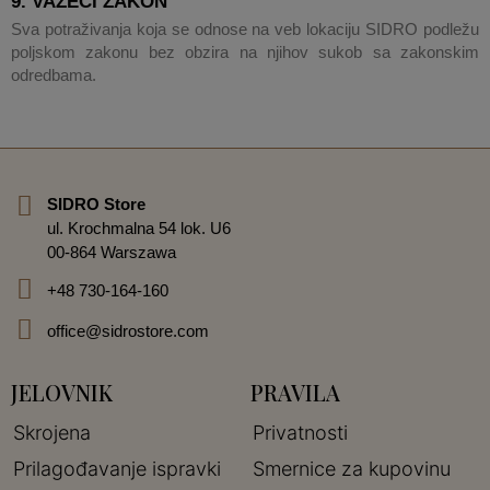
9. VAŽEĆI ZAKON
Sva potraživanja koja se odnose na veb lokaciju SIDRO podležu
poljskom zakonu bez obzira na njihov sukob sa zakonskim
odredbama.
SIDRO Store
ul. Krochmalna 54 lok. U6
00-864 Warszawa
+48 730-164-160
office@sidrostore.com
JELOVNIK
PRAVILA
Skrojena
Privatnosti
Prilagođavanje ispravki
Smernice za kupovinu