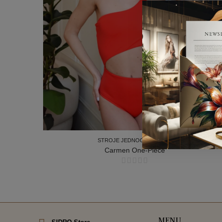
STROJE JEDNOCZĘŚCIOWE
Carmen One-Piece
STROJE JEDNOCZĘŚCIOWE
MENU