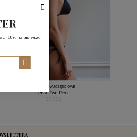
TER
ierz -10% na pierwsze
STROJE DWUCZĘŚCIOWE
Pearl Two-Piece
STROJE DWUCZĘŚCIOWE
EWSLETTERA