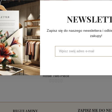
NEWSLET
Zapisz się do naszego newslettera i odb
zakupy!
STROJE DWUCZĘŚCIOWE
Rosie Two-Piece
STROJE DWUCZĘŚCIOWE
ZAPISZ SIĘ DO N
REGULAMINY