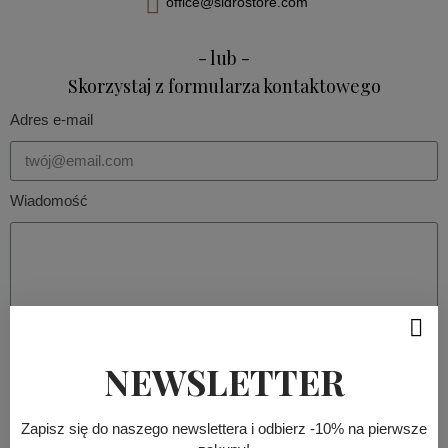
office@sidrostore.com
- lub -
Skorzystaj z formularza kontaktowego
Adres e-mail
Wiadomość
NEWSLETTER
Wyślij
Zapisz się do naszego newslettera i odbierz -10% na pierwsze
GDZIE NAS ZNAJDZIESZ?