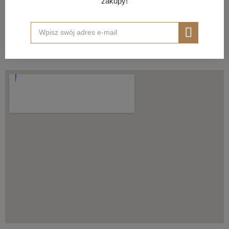
zakupy!
Nasz sklep i pracownia
SIDRO Store
ul. Krochmalna 54 lok. U6
00-864 Warszawa