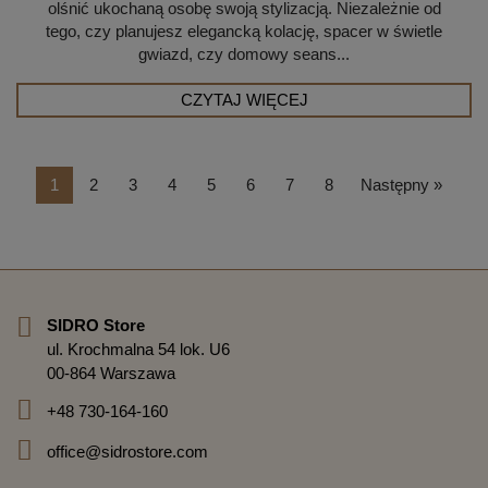
olśnić ukochaną osobę swoją stylizacją. Niezależnie od
tego, czy planujesz elegancką kolację, spacer w świetle
gwiazd, czy domowy seans...
CZYTAJ WIĘCEJ
1
2
3
4
5
6
7
8
Następny »
SIDRO Store
ul. Krochmalna 54 lok. U6
00-864 Warszawa
+48 730-164-160
office@sidrostore.com