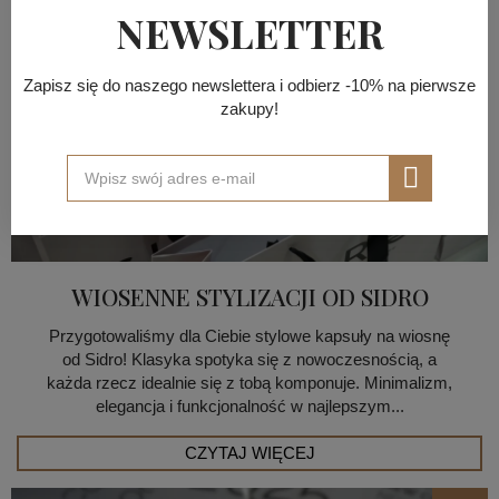
KWI
NEWSLETTER
Zapisz się do naszego newslettera i odbierz -10% na pierwsze
zakupy!
WIOSENNE STYLIZACJI OD SIDRO
Przygotowaliśmy dla Ciebie stylowe kapsuły na wiosnę
od Sidro! Klasyka spotyka się z nowoczesnością, a
każda rzecz idealnie się z tobą komponuje. Minimalizm,
elegancja i funkcjonalność w najlepszym...
CZYTAJ WIĘCEJ