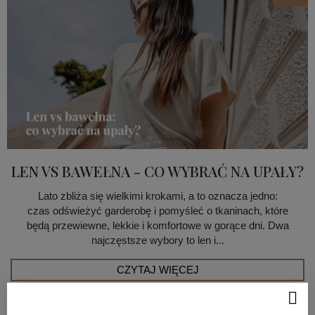
LEN VS BAWEŁNA - CO WYBRAĆ NA UPAŁY?
Lato zbliża się wielkimi krokami, a to oznacza jedno:
czas odświeżyć garderobę i pomyśleć o tkaninach, które
będą przewiewne, lekkie i komfortowe w gorące dni. Dwa
najczęstsze wybory to len i...
CZYTAJ WIĘCEJ
3