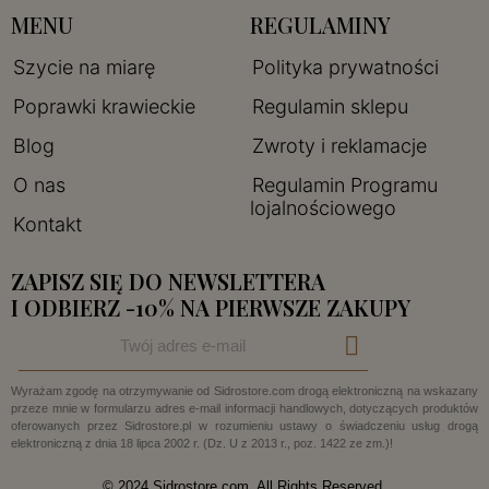
MENU
REGULAMINY
Szycie na miarę
Polityka prywatności
Poprawki krawieckie
Regulamin sklepu
Blog
Zwroty i reklamacje
O nas
Regulamin Programu
lojalnościowego
Kontakt
ZAPISZ SIĘ DO NEWSLETTERA
I ODBIERZ -10% NA PIERWSZE ZAKUPY
Wyrażam zgodę na otrzymywanie od Sidrostore.com drogą elektroniczną na wskazany
przeze mnie w formularzu adres e-mail informacji handlowych, dotyczących produktów
oferowanych przez Sidrostore.pl w rozumieniu ustawy o świadczeniu usług drogą
elektroniczną z dnia 18 lipca 2002 r. (Dz. U z 2013 r., poz. 1422 ze zm.)!
© 2024 Sidrostore.com. All Rights Reserved.