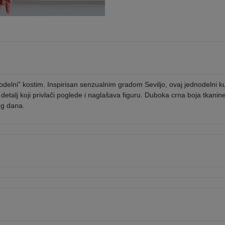
elni" kostim. Inspirisan senzualnim gradom Seviljo, ovaj jednodelni kupac
 detalj koji privlači poglede i naglašava figuru. Duboka crna boja tkanin
og dana.