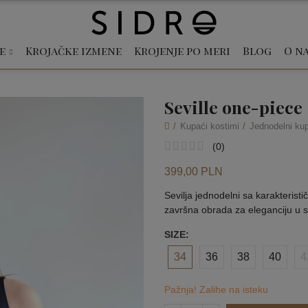
e
Krojačke izmene
Krojenje po meri
Blog
O n
Seville one-piece
Kupaći kostimi
Jednodelni kup
(
0
)
399,00 PLN
Sevilja jednodelni sa karakteris
završna obrada za eleganciju u sv
SIZE
34
36
38
40
4
Pažnja! Zalihe na isteku