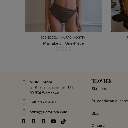
I
JEDNODELNI KUPAĆI KOSTIMI
ZEBRA
Marraketch One-Piece
I
JEDNODELNI KUPAĆI KOSTIMI
JELOVNIK
SIDRO Store
ul. Krochmalna 54 lok. U6
Skrojena
00-864 Warszawa
Prilagođavanje ispra
+48 730-164-160
office@sidrostore.com
Blog
O nama