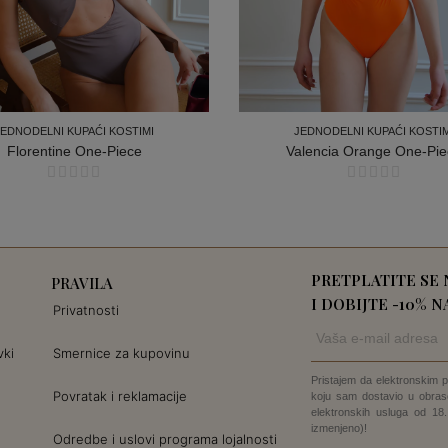
JEDNODELNI KUPAĆI KOSTIMI
JEDNODELNI KUPAĆI KOSTIM
Florentine One-Piece
Valencia Orange One-Pie
JEDNODELNI KUPAĆI KOSTIMI
JEDNODELNI KUPAĆI KOSTIM
PRETPLATITE SE
PRAVILA
I DOBIJTE -10% 
Privatnosti
vki
Smernice za kupovinu
Pristajem da elektronskim 
Povratak i reklamacije
koju sam dostavio u obrasc
elektronskih usluga od 18
izmenjeno)!
Odredbe i uslovi programa lojalnosti