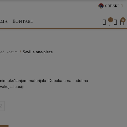
SRPSKI
ama
Kontakt
0
0
aći kostimi
Seville one-piece
tičnim ukrštanjem materijala. Duboka crna i udobna
akoj situaciji.
2