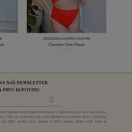
I
JEDNODELNI KUPAĆI KOSTIMI
ce
Carmen One-Piece
I
JEDNODELNI KUPAĆI KOSTIMI
 NA NAŠ NEWSLETTER
NA PRVU KUPOVINU
putem primam komercijalne informacije iz Sidrostore.com na e-mail adresu
u, a tiču se proizvoda koje nudi Sidrostore.pl u okviru Akta o pružanju
. jula 2002. godine (Dz). Zakoni iz 2013. godine, tačka 1422, kako je