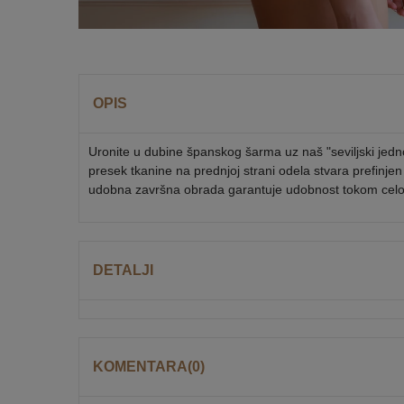
OPIS
Uronite u dubine španskog šarma uz naš "seviljski jednod
presek tkanine na prednjoj strani odela stvara prefinjen
udobna završna obrada garantuje udobnost tokom cel
DETALJI
KOMENTARA(0)