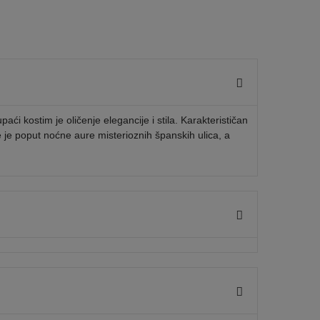
́i kostim je oličenje elegancije i stila. Karakterističan
e je poput noćne aure misterioznih španskih ulica, a