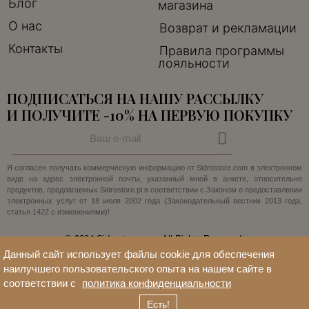
Блог
магазина
О нас
Возврат и рекламации
Контакты
Правила программы
лояльности
ПОДПИСАТЬСЯ НА НАШУ РАССЫЛКУ
И ПОЛУЧИТЕ -10% НА ПЕРВУЮ ПОКУПКУ
Я согласен получать коммерческую информацию от Sidrostore.com в электронном
виде на адрес электронной почты, указанный мной в анкете, относительно
продуктов, предлагаемых Sidrostore.pl в соответствии с Законом о предоставлении
электронных услуг от 18 июля 2002 года (Законодательный вестник 2013 года,
статья 1422 с изменениями)!
© 2024 Sidrostore.com. All Rights Reserved.
Данный сайт использует файлы cookie для обеспечения
наилучшего пользовательского опыта на нашем сайте в
соответствии с
политика конфиденциальности
Есть!