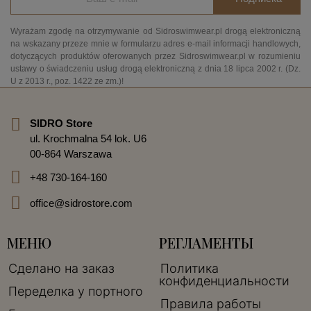
Wyrażam zgodę na otrzymywanie od Sidroswimwear.pl drogą elektroniczną
na wskazany przeze mnie w formularzu adres e-mail informacji handlowych,
dotyczących produktów oferowanych przez Sidroswimwear.pl w rozumieniu
ustawy o świadczeniu usług drogą elektroniczną z dnia 18 lipca 2002 r. (Dz.
U z 2013 r., poz. 1422 ze zm.)!
SIDRO Store
ul. Krochmalna 54 lok. U6
00-864 Warszawa
+48 730-164-160
office@sidrostore.com
МЕНЮ
РЕГЛАМЕНТЫ
Сделано на заказ
Политика
конфиденциальности
Переделка у портного
Правила работы