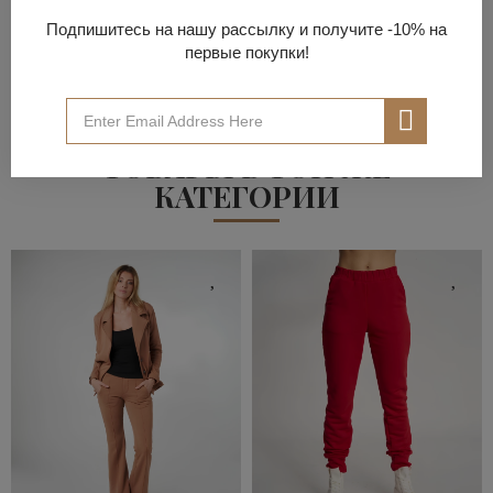
Чтобы оставить отзыв, вам нужно
$зайти на сайт
или
создать учетную запись
, чтобы выразить свою
Подпишитесь на нашу рассылку и получите -10% на
благодарность.
первые покупки!
ТОВАРЫ В ТОЙ ЖЕ
КАТЕГОРИИ