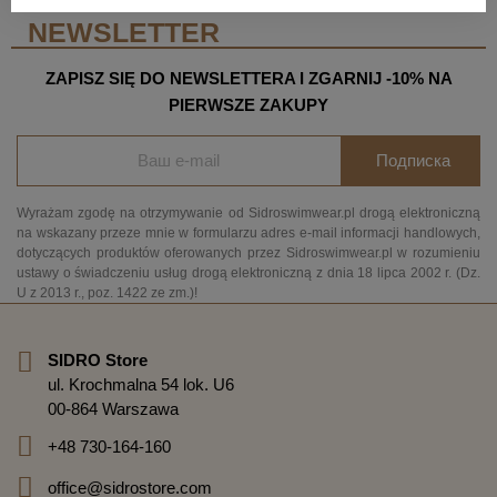
NEWSLETTER
ZAPISZ SIĘ DO NEWSLETTERA I ZGARNIJ -10% NA
PIERWSZE ZAKUPY
Подписка
Wyrażam zgodę na otrzymywanie od Sidroswimwear.pl drogą elektroniczną
na wskazany przeze mnie w formularzu adres e-mail informacji handlowych,
dotyczących produktów oferowanych przez Sidroswimwear.pl w rozumieniu
ustawy o świadczeniu usług drogą elektroniczną z dnia 18 lipca 2002 r. (Dz.
U z 2013 r., poz. 1422 ze zm.)!
SIDRO Store
ul. Krochmalna 54 lok. U6
00-864 Warszawa
+48 730-164-160
office@sidrostore.com