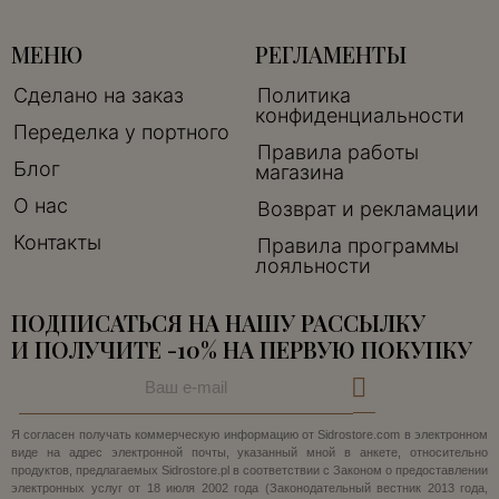
МЕНЮ
РЕГЛАМЕНТЫ
Сделано на заказ
Политика
конфиденциальности
Переделка у портного
Правила работы
Блог
магазина
О нас
Возврат и рекламации
Контакты
Правила программы
лояльности
ПОДПИСАТЬСЯ НА НАШУ РАССЫЛКУ
И ПОЛУЧИТЕ -10% НА ПЕРВУЮ ПОКУПКУ
Я согласен получать коммерческую информацию от Sidrostore.com в электронном
виде на адрес электронной почты, указанный мной в анкете, относительно
продуктов, предлагаемых Sidrostore.pl в соответствии с Законом о предоставлении
электронных услуг от 18 июля 2002 года (Законодательный вестник 2013 года,