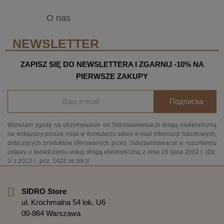
O nas
NEWSLETTER
ZAPISZ SIĘ DO NEWSLETTERA I ZGARNIJ -10% NA
PIERWSZE ZAKUPY
Подписка
Wyrażam zgodę na otrzymywanie od Sidroswimwear.pl drogą elektroniczną
na wskazany przeze mnie w formularzu adres e-mail informacji handlowych,
dotyczących produktów oferowanych przez Sidroswimwear.pl w rozumieniu
ustawy o świadczeniu usług drogą elektroniczną z dnia 18 lipca 2002 r. (Dz.
U z 2013 r., poz. 1422 ze zm.)!
SIDRO Store
ul. Krochmalna 54 lok. U6
00-864 Warszawa