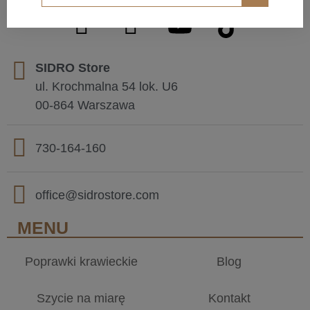
SIDRO Store
ul. Krochmalna 54 lok. U6
00-864 Warszawa
730-164-160
office@sidrostore.com
MENU
Poprawki krawieckie
Blog
Szycie na miarę
Kontakt