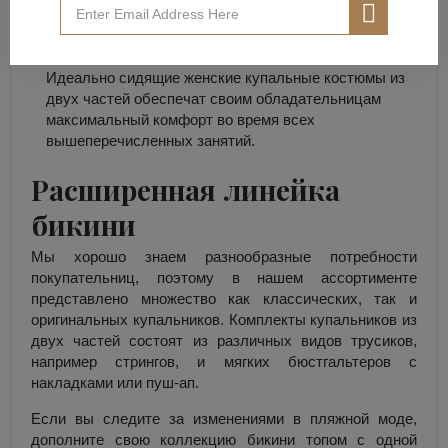
комфортно загорать, прогуливаться по берегу
моря, играть в пляжный волейбол, плавать или
заниматься другими водными видами спорта.
Идеально сидящие женские купальные костюмы из
двух частей обеспечат своим обладательницам
максимальный комфорт во время всех
вышеперечисленных занятий.
Расширенная линейка
бикини
Мы хорошо знаем разнообразные потребности
покупательниц, поэтому в нашем ассортименте
представлено множество как классических, так и
оригинальных купальников. Комплекты купальников из
двух частей состоят из различных видов трусиков,
например стрингов, и мягких бюстгальтеров с
накладками или пуш-ап.
Если вы следите за изменениями в пляжной моде,
дополните свою коллекцию бикини топом с одной