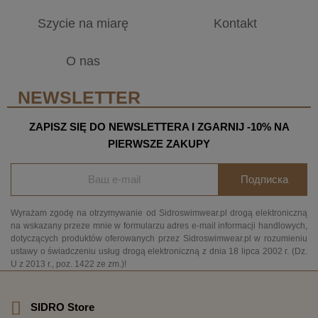
Szycie na miarę
Kontakt
O nas
NEWSLETTER
ZAPISZ SIĘ DO NEWSLETTERA I ZGARNIJ -10% NA
PIERWSZE ZAKUPY
Подписка
Wyrażam zgodę na otrzymywanie od Sidroswimwear.pl drogą elektroniczną
na wskazany przeze mnie w formularzu adres e-mail informacji handlowych,
dotyczących produktów oferowanych przez Sidroswimwear.pl w rozumieniu
ustawy o świadczeniu usług drogą elektroniczną z dnia 18 lipca 2002 r. (Dz.
U z 2013 r., poz. 1422 ze zm.)!
SIDRO Store