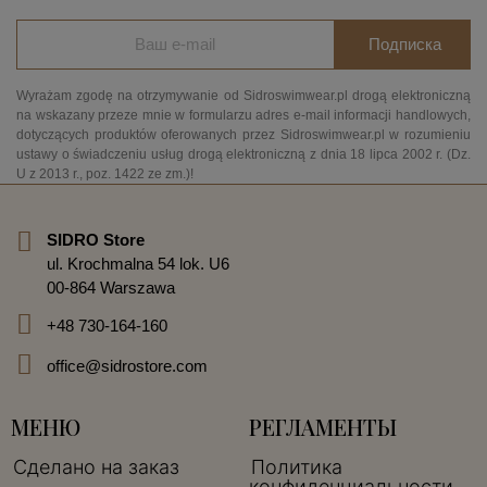
Подписка
Wyrażam zgodę na otrzymywanie od Sidroswimwear.pl drogą elektroniczną
na wskazany przeze mnie w formularzu adres e-mail informacji handlowych,
dotyczących produktów oferowanych przez Sidroswimwear.pl w rozumieniu
ustawy o świadczeniu usług drogą elektroniczną z dnia 18 lipca 2002 r. (Dz.
U z 2013 r., poz. 1422 ze zm.)!
SIDRO Store
ul. Krochmalna 54 lok. U6
00-864 Warszawa
+48 730-164-160
office@sidrostore.com
МЕНЮ
РЕГЛАМЕНТЫ
Сделано на заказ
Политика
конфиденциальности