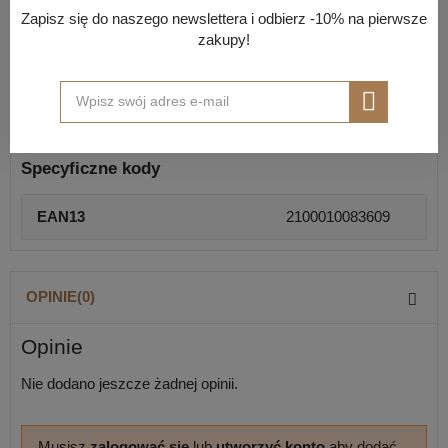
Zapisz się do naszego newslettera i odbierz -10% na pierwsze
zakupy!
Opis
10% poliester
Skład materiału
90% bawełna
Specyficzne kody
EAN13
2100010083609
OPINIE(0)
Opinie
Nie dodano jeszcze żadnej opinii.
Musisz
zalogować się
lub
utworzyć konto
aby dodać