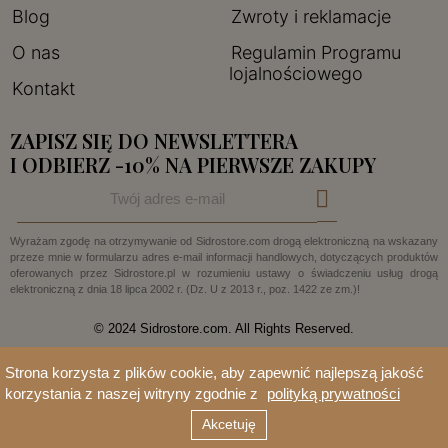
Blog
Zwroty i reklamacje
O nas
Regulamin Programu
lojalnościowego
Kontakt
ZAPISZ SIĘ DO NEWSLETTERA
I ODBIERZ -10% NA PIERWSZE ZAKUPY
Wyrażam zgodę na otrzymywanie od Sidrostore.com drogą elektroniczną na wskazany
przeze mnie w formularzu adres e-mail informacji handlowych, dotyczących produktów
oferowanych przez Sidrostore.pl w rozumieniu ustawy o świadczeniu usług drogą
elektroniczną z dnia 18 lipca 2002 r. (Dz. U z 2013 r., poz. 1422 ze zm.)!
© 2024 Sidrostore.com. All Rights Reserved.
Strona korzysta z plików cookie, aby zapewnić najlepszą jakość
korzystania z naszej witryny zgodnie z
polityką prywatności
Akcetuję